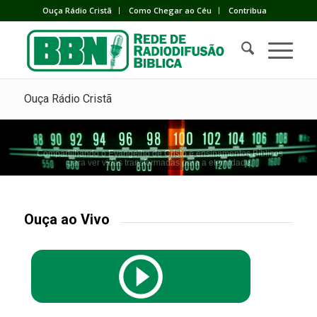
Ouça Rádio Cristã
Como Chegar ao Céu
Contribua
Ouça Rádio Cristã
Compartilhando o Evangelho de Cristo e ensinamentos Bíblicos
para ver vidas transformadas para a eternidade.
Ouça ao Vivo