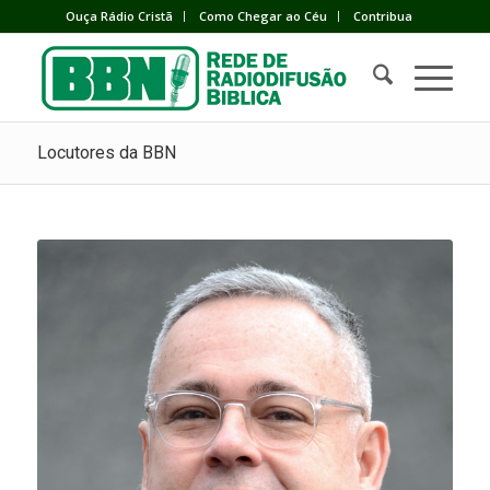
Ouça Rádio Cristã
Como Chegar ao Céu
Contribua
Locutores da BBN