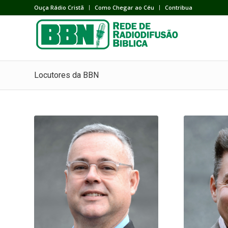
Ouça Rádio Cristã
Como Chegar ao Céu
Contribua
Locutores da BBN