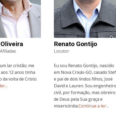
 Oliveira
Renato Gontijo
Afiliadas
Locutor
num lar cristão; me
Eu sou Renato Gontijo, nascido
 aos 12 anos tinha
em Nova Crixás-GO, casado Stef
o da volta de Cristo.
e pai de dois lindos filhos, José
ler…
David e Lauren. Sou engenheir
civil, por formação, mas obreiro
de Deus pela Sua graça e
misericórdia.
Continue a ler…