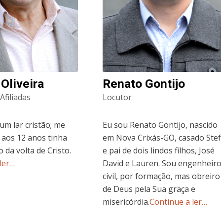
 Oliveira
Renato Gontijo
Afiliadas
Locutor
num lar cristão; me
Eu sou Renato Gontijo, nascido
 aos 12 anos tinha
em Nova Crixás-GO, casado Stef
o da volta de Cristo.
e pai de dois lindos filhos, José
ler…
David e Lauren. Sou engenheir
civil, por formação, mas obreiro
de Deus pela Sua graça e
misericórdia.
Continue a ler…