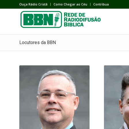
Ouça Rádio Cristã
Como Chegar ao Céu
Contribua
Locutores da BBN