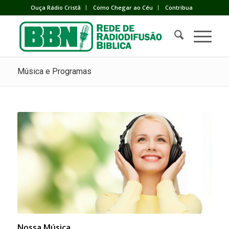
Ouça Rádio Cristã
Como Chegar ao Céu
Contribua
Música e Programas
Nossa Música