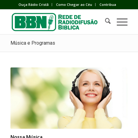
Ouça Rádio Cristã
Como Chegar ao Céu
Contribua
Música e Programas
Nossa Música