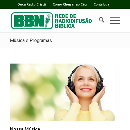
Ouça Rádio Cristã
Como Chegar ao Céu
Contribua
Música e Programas
Nossa Música