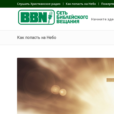
Слушать Христианское радио
Как попасть на Небо
Пожертв
Начните зде
Как попасть на Небо