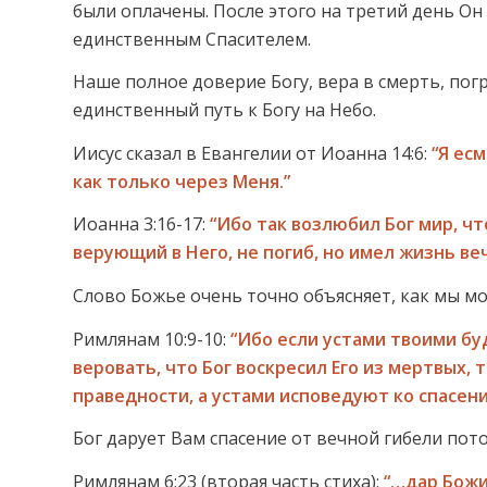
были оплачены. После этого на третий день Он
единственным Спасителем.
Наше полное доверие Богу, вера в смерть, погр
единственный путь к Богу на Небо.
Иисус сказал в Евангелии от Иоанна 14:6:
“Я есм
как только через Меня.”
Иоанна 3:16-17:
“Ибо так возлюбил Бог мир, чт
верующий в Него, не погиб, но имел жизнь ве
Слово Божье очень точно объясняет, как мы мо
Римлянам 10:9-10:
“Ибо если устами твоими б
веровать, что Бог воскресил Его из мертвых,
праведности, а устами исповедуют ко спасени
Бог дарует Вам спасение от вечной гибели пото
Римлянам 6:23 (вторая часть стиха):
“…дар Божи