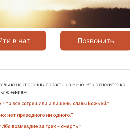
йти в чат
Позвонить
льно не способны попасть на Небо. Это относится ко
исключением.
 что все согрешили и лишены славы Божьей.”
но: нет праведного ни одного.”
“Ибо возмездие за грех – смерть.”