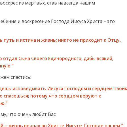
 воскрес из мертвых, став навсегда нашим
ебение и воскресение Господа Иисуса Христа – это
ь путь и истина и жизнь; никто не приходит к Отцу,
о отдал Сына Своего Единородного, дабы всякий,
чную.”
жем спастись:
удешь исповедывать Иисуса Господом и сердцем твои
 то спасешься; потому что сердцем веруют к
ю.”
му, что очень любит Вас:
й – жизнь вечная во Христе Иисусе, Господе нашем.”