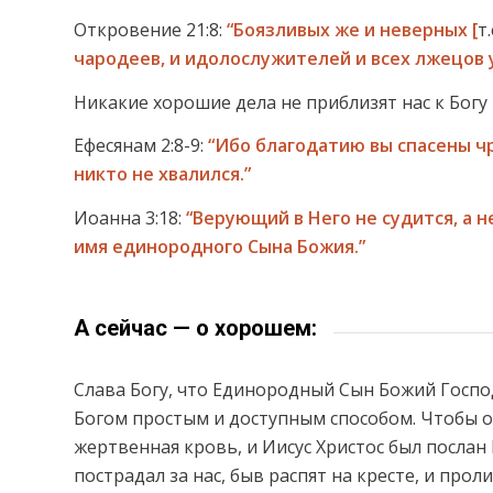
Откровение 21:8:
“Боязливых же и неверных
[
т.
чародеев, и идолослужителей и всех лжецов у
Никакие хорошие дела не приблизят нас к Богу 
Ефесянам 2:8-9:
“Ибо благодатию вы спасены чре
никто не хвалился.”
Иоанна 3:18:
“Верующий в Него не судится, а 
имя единородного Сына Божия.”
А сейчас — о хорошем:
Слава Богу, что Единородный Сын Божий Госпо
Богом простым и доступным способом. Чтобы о
жертвенная кровь, и Иисус Христос был послан
пострадал за нас, быв распят на кресте, и про