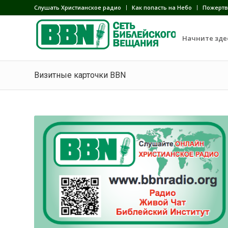
Слушать Христианское радио
Как попасть на Небо
Пожертв
Начните зде
Визитные карточки BBN