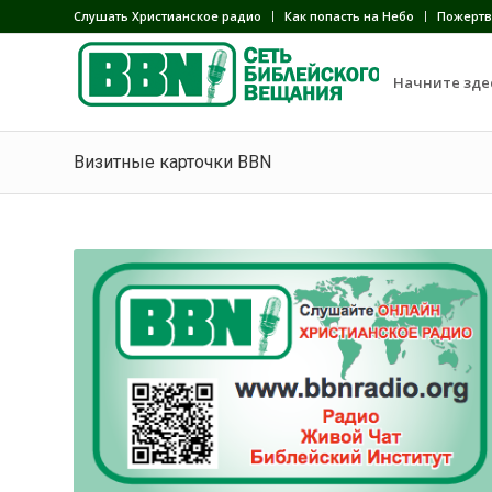
Слушать Христианское радио
Как попасть на Небо
Пожертв
Начните зде
Визитные карточки BBN