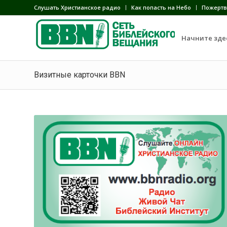
Слушать Христианское радио
Как попасть на Небо
Пожертв
Начните зде
Визитные карточки BBN