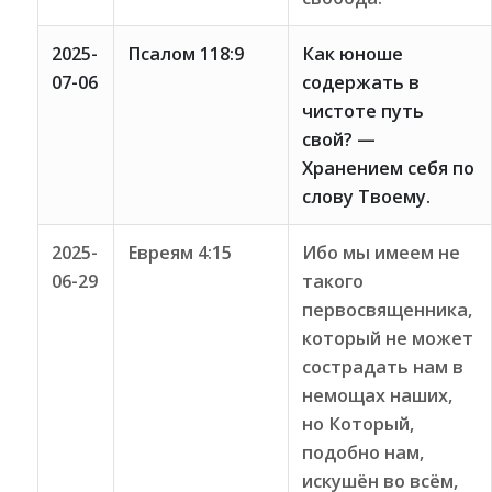
2025-
Псалом 118:9
Как юноше
07-06
содержать в
чистоте путь
свой? —
Хранением себя по
слову Твоему.
2025-
Евреям 4:15
Ибо мы имеем не
06-29
такого
первосвященника,
который не может
сострадать нам в
немощах наших,
но Который,
подобно нам,
искушён во всём,