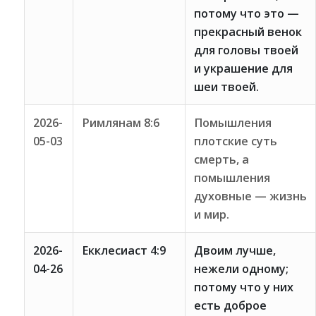
потому что это —
прекрасный венок
для головы твоей
и украшение для
шеи твоей.
2026-
Римлянам 8:6
Помышления
05-03
плотские суть
смерть, а
помышления
духовные — жизнь
и мир.
2026-
Екклесиаст 4:9
Двоим лучше,
04-26
нежели одному;
потому что у них
есть доброе