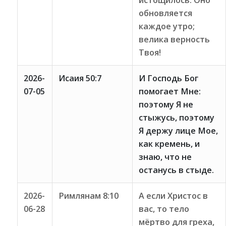
истощилось. Оно
обновляется
каждое утро;
велика верность
Твоя!
2026-
Исаия 50:7
И Господь Бог
07-05
помогает Мне:
поэтому Я не
стыжусь, поэтому
Я держу лице Мое,
как кремень, и
знаю, что не
останусь в стыде.
2026-
Римлянам 8:10
А если Христос в
06-28
вас, то тело
мёртво для греха,