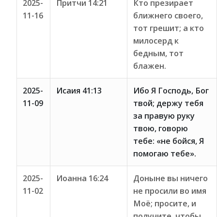
2025-
Притчи 14:21
Кто презирает
11-16
ближнего своего,
тот грешит; а кто
милосерд к
бедным, тот
блажен.
2025-
Исаия 41:13
Ибо Я Господь, Бог
11-09
твой; держу тебя
за правую руку
твою, говорю
тебе: «не бойся, Я
помогаю тебе».
2025-
Иоанна 16:24
Доныне вы ничего
11-02
не просили во имя
Моё; просите, и
получите, чтобы