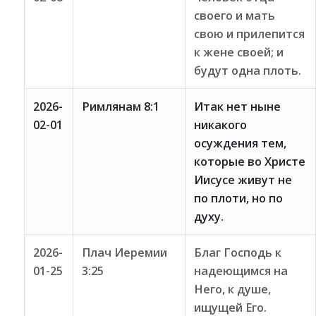
своего и мать
свою и прилепится
к жене своей; и
будут одна плоть.
2026-
Римлянам 8:1
Итак нет ныне
02-01
никакого
осуждения тем,
которые во Христе
Иисусе живут не
по плоти, но по
духу.
2026-
Плач Иеремии
Благ Господь к
01-25
3:25
надеющимся на
Него, к душе,
ищущей Его.