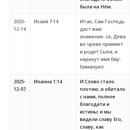
была на Нём.
2025-
Исаия 7:14
Итак, Сам Господь
12-14
даст вам
знамение: се, Дева
во чреве приимет
и родит Сына, и
нарекут имя Ему:
Еммануил.
2025-
Иоанна 1:14
И Слово стало
12-07
плотию, и обитало
с нами, полное
благодати и
истины; и мы
видели славу Его,
славу, как