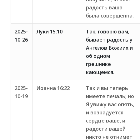
радость ваша
была совершенна.
2025-
Луки 15:10
Так, говорю вам,
10-26
бывает радость у
Ангелов Божиих и
об одном
грешнике
кающемся.
2025-
Иоанна 16:22
Так и вы теперь
10-19
имеете печаль; но
Я увижу вас опять,
и возрадуется
сердце ваше, и
радости вашей
никто не отнимет