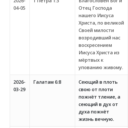
2026-
1 Петра 1:3
Благословен Бог и
04-05
Отец Господа
нашего Иисуса
Христа, по великой
Своей милости
возродивший нас
воскресением
Иисуса Христа из
мёртвых к
упованию живому.
2026-
Галатам 6:8
Сеющий в плоть
03-29
свою от плоти
пожнёт тление, а
сеющий в дух от
духа пожнёт
жизнь вечную.