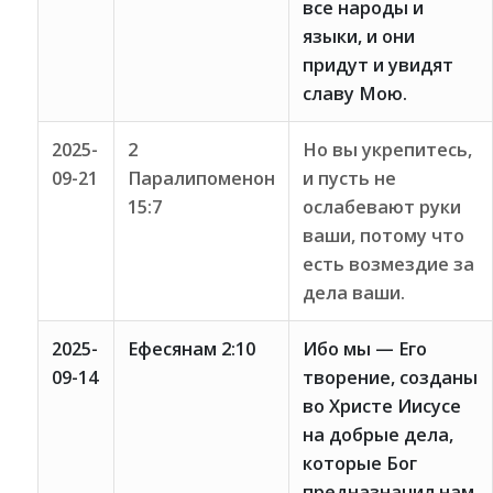
все народы и
языки, и они
придут и увидят
славу Мою.
2025-
2
Но вы укрепитесь,
09-21
Паралипоменон
и пусть не
15:7
ослабевают руки
ваши, потому что
есть возмездие за
дела ваши.
2025-
Ефесянам 2:10
Ибо мы — Его
09-14
творение, созданы
во Христе Иисусе
на добрые дела,
которые Бог
предназначил нам