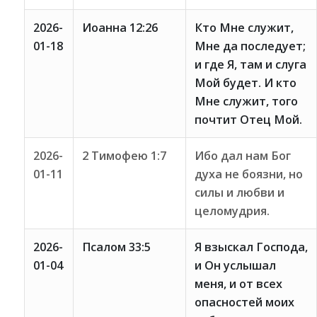
2026-
Иоанна 12:26
Кто Мне служит,
01-18
Мне да последует;
и где Я, там и слуга
Мой будет. И кто
Мне служит, того
почтит Отец Мой.
2026-
2 Тимофею 1:7
Ибо дал нам Бог
01-11
духа не боязни, но
силы и любви и
целомудрия.
2026-
Псалом 33:5
Я взыскал Господа,
01-04
и Он услышал
меня, и от всех
опасностей моих