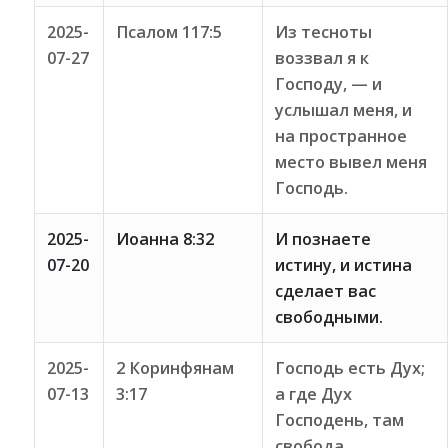
2025-
Псалом 117:5
Из тесноты
07-27
воззвал я к
Господу, — и
услышал меня, и
на пространное
место вывел меня
Господь.
2025-
Иоанна 8:32
И познаете
07-20
истину, и истина
сделает вас
свободными.
2025-
2 Коринфянам
Господь есть Дух;
07-13
3:17
а где Дух
Господень, там
свобода.