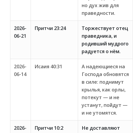
но дух жив для
праведности.
2026-
Притчи 23:24
Торжествует отец
06-21
праведника, и
родивший мудрого
радуется о нём.
2026-
Исаия 40:31
А надеющиеся на
06-14
Господа обновятся
в силе: поднимут
крылья, как орлы,
потекут — и не
устанут, пойдут —
и не утомятся.
2026-
Притчи 10:2
Не доставляют