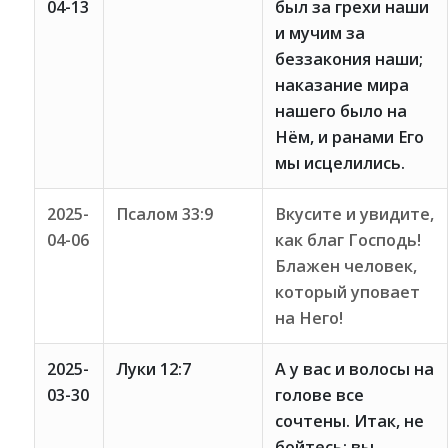
04-13
был за грехи наши
и мучим за
беззакония наши;
наказание мира
нашего было на
Нём, и ранами Его
мы исцелились.
2025-
Псалом 33:9
Вкусите и увидите,
04-06
как благ Господь!
Блажен человек,
который уповает
на Него!
2025-
Луки 12:7
А у вас и волосы на
03-30
голове все
сочтены. Итак, не
бойтесь: вы