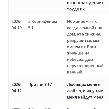
вознаграждение в
труде их.
2026-
2 Коринфянам
Ибо знаем, что,
04-19
5:1
когда земной наш
дом, эта хижина,
разрушится, мы
имеем от Бога
жилище на
небесах, дом
нерукотворенный,
вечный.
2026-
Притчи 8:17
Любящих меня я
04-12
люблю, и ищущие
меня найдут меня