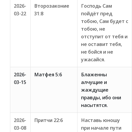
2026-
Второзаконие
Господь Сам
03-22
31:8
пойдёт пред
тобою, Сам будет с
тобою, не
отступит от тебя и
не оставит тебя,
не бойся и не
ужасайся.
2026-
Матфея 5:6
Блаженны
03-15
алчущие и
жаждущие
правды, ибо они
насытятся.
2026-
Притчи 22:6
Наставь юношу
03-08
при начале пути