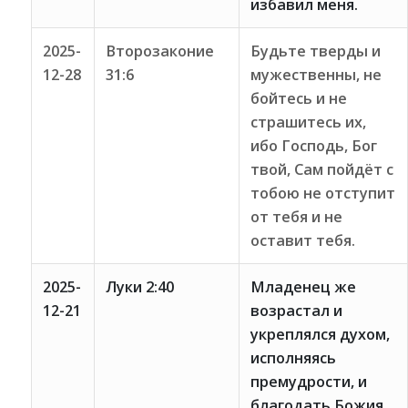
избавил меня.
2025-
Второзаконие
Будьте тверды и
12-28
31:6
мужественны, не
бойтесь и не
страшитесь их,
ибо Господь, Бог
твой, Сам пойдёт с
тобою не отступит
от тебя и не
оставит тебя.
2025-
Луки 2:40
Младенец же
12-21
возрастал и
укреплялся духом,
исполняясь
премудрости, и
благодать Божия