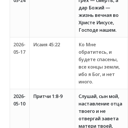
05-24
грех — смерть, а
дар Божий —
жизнь вечная во
Христе Иисусе,
Господе нашем.
2026-
Исаия 45:22
Ко Мне
05-17
обратитесь, и
будете спасены,
все концы земли,
ибо я Бог, и нет
иного.
2026-
Притчи 1:8-9
Слушай, сын мой,
05-10
наставление отца
твоего и не
отвергай завета
матери твоей,