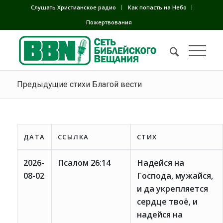
Слушать Христианское радио
Как попасть на Небо
Пожертвования
Предыдущие стихи Благой вести
ДАТА
ССЫЛКА
СТИХ
2026-
Псалом 26:14
Надейся на
08-02
Господа, мужайся,
и да укрепляется
сердце твоё, и
надейся на