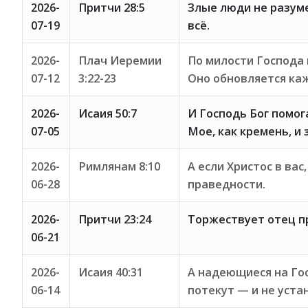
2026-
Притчи 28:5
Злые люди не разум
07-19
всё.
2026-
Плач Иеремии
По милости Господа 
07-12
3:22-23
Оно обновляется каж
2026-
Исаия 50:7
И Господь Бог помог
07-05
Мое, как кремень, и 
2026-
Римлянам 8:10
А если Христос в вас
06-28
праведности.
2026-
Притчи 23:24
Торжествует отец пр
06-21
2026-
Исаия 40:31
А надеющиеся на Гос
06-14
потекут — и не устан