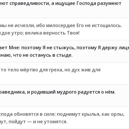
еют справедливости, а ищущие Господа разумеют
мы не исчезли, ибо милосердие Его не истощилось.
дое утро; велика верность Твоя!
ает Мне: поэтому Я не стыжусь, поэтому Я держу лиц
знаю, что не останусь в стыде.
, то тело мёртво для греха, но дух жив для
аведника, и родивший мудрого радуется о нём.
пода обновятся в силе: поднимут крылья, как орлы,
ут, пойдут — и не утомятся.