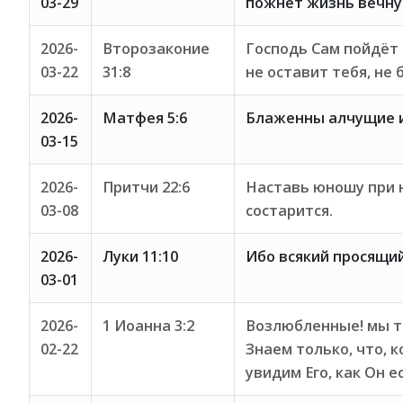
03-29
пожнёт жизнь вечну
2026-
Второзаконие
Господь Сам пойдёт 
03-22
31:8
не оставит тебя, не 
2026-
Матфея 5:6
Блаженны алчущие и
03-15
2026-
Притчи 22:6
Наставь юношу при на
03-08
состарится.
2026-
Луки 11:10
Ибо всякий просящий
03-01
2026-
1 Иоанна 3:2
Возлюбленные! мы те
02-22
Знаем только, что, 
увидим Его, как Он е