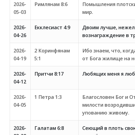
2026-
Римлянам 8:6
Помышления плотски
05-03
мир.
2026-
Екклесиаст 4:9
Двоим лучше, нежели
04-26
вознаграждение в тр
2026-
2 Коринфянам
Ибо знаем, что, ког
04-19
5:1
от Бога жилище на н
2026-
Притчи 8:17
Любящих меня я люб
04-12
2026-
1 Петра 1:3
Благословен Бог и О
04-05
милости возродивший
упованию живому.
2026-
Галатам 6:8
Сеющий в плоть свою