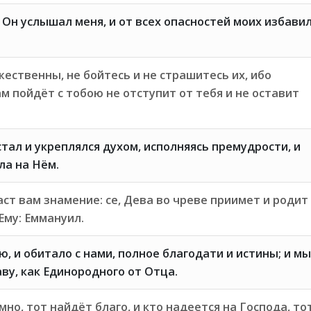
и Он услышал меня, и от всех опасностей моих избави
ественны, не бойтесь и не страшитесь их, ибо
ам пойдёт с тобою не отступит от тебя и не оставит
ал и укреплялся духом, исполняясь премудрости, и
ла на Нём.
аст вам знамение: се, Дева во чреве приимет и родит
Ему: Еммануил.
ю, и обитало с нами, полное благодати и истины; и мы
аву, как Единородного от Отца.
но, тот найдёт благо, и кто надеется на Господа, то