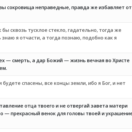
зы сокровища неправедные, правда же избавляет от
 бы сквозь тусклое стекло, гадательно, тогда же
 знаю я отчасти, а тогда познаю, подобно как я
ех — смерть, а дар Божий — жизнь вечная во Христе
ем.
 будете спасены, все концы земли, ибо я Бог, и нет
ставление отца твоего и не отвергай завета матери
то — прекрасный венок для головы твоей и украшени