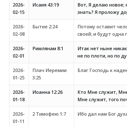
2026-
Исаия 43:19
Вот, Я делаю новое; 
02-15
знать? Я проложу дор
2026-
Бытие 2:24
Потому оставит чело
02-08
своей; и будут одна 
2026-
Римлянам 8:1
Итак нет ныне никак
02-01
не по плоти, но по ду
2026-
Плач Иеремии
Благ Господь к наде
01-25
3:25
2026-
Иоанна 12:26
Кто Мне служит, Мне 
01-18
Мне служит, того по
2026-
2 Тимофею 1:7
Ибо дал нам Бог дух
01-11