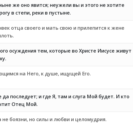
ныне же оно явится; неужели вы и этого не хотите
огу в степи, реки в пустыне.
век отца своего и мать свою и прилепится к жене
плоть.
ого осуждения тем, которые во Христе Иисусе живут
ху.
ющимся на Него, к душе, ищущей Его.
да последует; и где Я, там и слуга Мой будет. И кто
чтит Отец Мой.
а не боязни, но силы и любви и целомудрия.