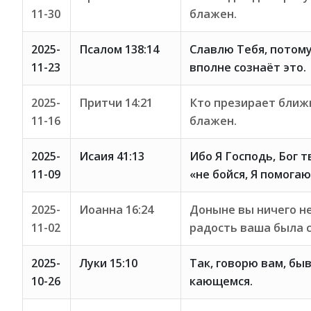
11-30
блажен.
2025-
Псалом 138:14
Славлю Тебя, потому
11-23
вполне сознаёт это.
2025-
Притчи 14:21
Кто презирает ближн
11-16
блажен.
2025-
Исаия 41:13
Ибо Я Господь, Бог т
11-09
«не бойся, Я помогаю
2025-
Иоанна 16:24
Доныне вы ничего не
11-02
радость ваша была 
2025-
Луки 15:10
Так, говорю вам, бы
10-26
кающемся.