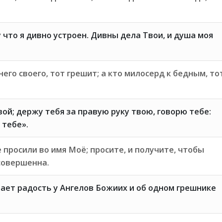
 что я дивно устроен. Дивны дела Твои, и душа моя
его своего, тот грешит; а кто милосерд к бедным, то
вой; держу тебя за правую руку твою, говорю тебе:
 тебе».
 просили во имя Моё; просите, и получите, чтобы
совершенна.
вает радость у Ангелов Божиих и об одном грешнике