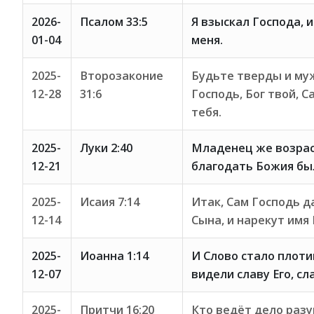
2026-
Псалом 33:5
Я взыскал Господа, 
01-04
меня.
2025-
Второзаконие
Будьте тверды и муж
12-28
31:6
Господь, Бог твой, С
тебя.
2025-
Луки 2:40
Младенец же возраст
12-21
благодать Божия бы
2025-
Исаия 7:14
Итак, Сам Господь д
12-14
Сына, и нарекут имя 
2025-
Иоанна 1:14
И Слово стало плоти
12-07
видели славу Его, сл
2025-
Притчи 16:20
Кто ведёт дело разум