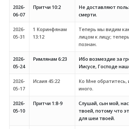
2026-
Притчи 10:2
Не доставляют поль
06-07
смерти.
2026-
1 Коринфянам
Теперь мы видим как
05-31
13:12
лицом к лицу; теперь
познан.
2026-
Римлянам 6:23
Ибо возмездие за гр
05-24
Иисусе, Господе наш
2026-
Исаия 45:22
Ко Мне обратитесь, и
05-17
иного.
2026-
Притчи 1:8-9
Слушай, сын мой, на
05-10
твоей, потому что э
для шеи твоей.