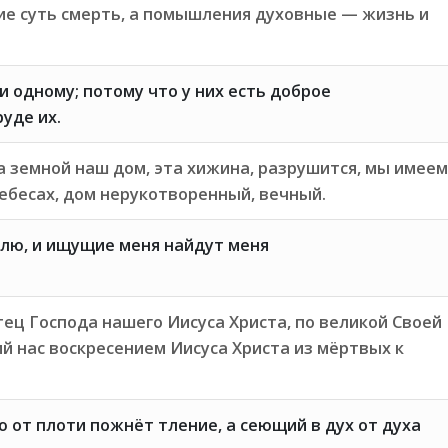
е суть смерть, а помышления духовные — жизнь и
 одному; потому что у них есть доброе
уде их.
да земной наш дом, эта хижина, разрушится, мы имеем
ебесах, дом нерукотворенный, вечный.
лю, и ищущие меня найдут меня
тец Господа нашего Иисуса Христа, по великой Своей
 нас воскресением Иисуса Христа из мёртвых к
 от плоти пожнёт тление, а сеющий в дух от духа