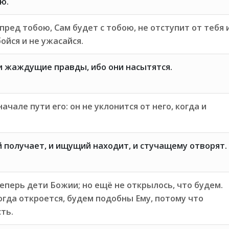
ю.
пред тобою, Сам будет с тобою, не отступит от тебя 
бойся и не ужасайся.
 жаждущие правды, ибо они насытятся.
чале пути его: он не уклонится от него, когда и
 получает, и ищущий находит, и стучащему отворят.
перь дети Божии; но ещё не открылось, что будем.
когда откроется, будем подобны Ему, потому что
сть.