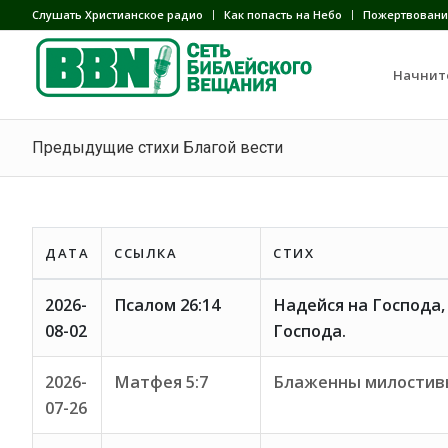
Слушать Христианское радио
Как попасть на Небо
Пожертвовани
Начнит
Предыдущие стихи Благой вести
ДАТА
ССЫЛКА
СТИХ
2026-
Псалом 26:14
Надейся на Господа, 
08-02
Господа.
2026-
Матфея 5:7
Блаженны милостивы
07-26