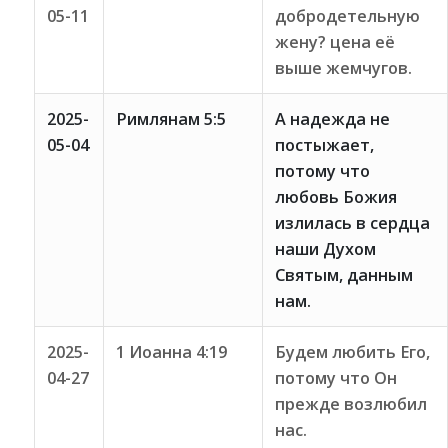
05-11
добродетельную
жену? цена её
выше жемчугов.
2025-
Римлянам 5:5
А надежда не
05-04
постыжает,
потому что
любовь Божия
излилась в сердца
наши Духом
Святым, данным
нам.
2025-
1 Иоанна 4:19
Будем любить Его,
04-27
потому что Он
прежде возлюбил
нас.