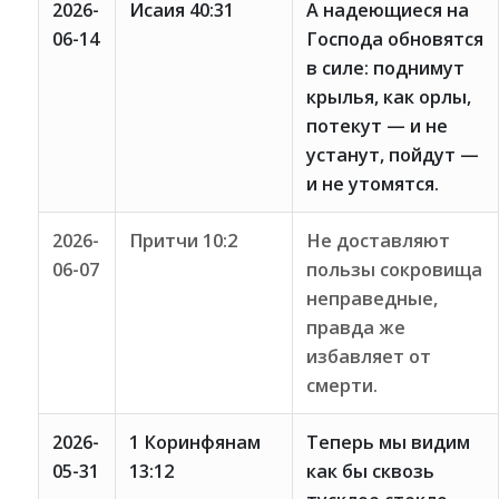
2026-
Исаия 40:31
А надеющиеся на
06-14
Господа обновятся
в силе: поднимут
крылья, как орлы,
потекут — и не
устанут, пойдут —
и не утомятся.
2026-
Притчи 10:2
Не доставляют
06-07
пользы сокровища
неправедные,
правда же
избавляет от
смерти.
2026-
1 Коринфянам
Теперь мы видим
05-31
13:12
как бы сквозь