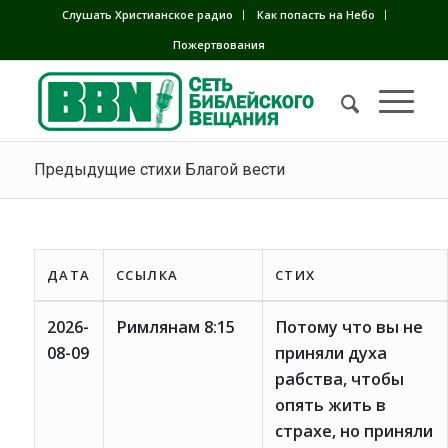
Слушать Христианское радио
Как попасть на Небо
Пожертвования
Предыдущие стихи Благой вести
ДАТА
ССЫЛКА
СТИХ
2026-
Римлянам 8:15
Потому что вы не
08-09
приняли духа
рабства, чтобы
опять жить в
страхе, но приняли