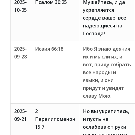
2025-
Псалом 30:25
Мужайтесь, и да
10-05
укрепляется
сердце ваше, все
надеющиеся на
Господа!
2025-
Исаия 66:18
Ибо Я знаю деяния
09-28
их и мысли их; и
вот, приду собрать
все народы и
языки, и они
придут и увидят
славу Мою.
2025-
2
Но вы укрепитесь,
09-21
Паралипоменон
и пусть не
15:7
ослабевают руки
ваши, потому что