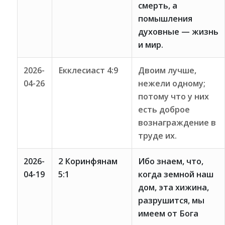
смерть, а
помышления
духовные — жизнь
и мир.
2026-
Екклесиаст 4:9
Двоим лучше,
04-26
нежели одному;
потому что у них
есть доброе
вознаграждение в
труде их.
2026-
2 Коринфянам
Ибо знаем, что,
04-19
5:1
когда земной наш
дом, эта хижина,
разрушится, мы
имеем от Бога