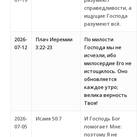
07-19
разумеют
справедливости, а
ищущие Господа
разумеют всё.
2026-
Плач Иеремии
По милости
07-12
3:22-23
Господа мы не
исчезли, ибо
милосердие Его не
истощилось. Оно
обновляется
каждое утро;
велика верность
Твоя!
2026-
Исаия 50:7
И Господь Бог
07-05
помогает Мне:
поэтому Я не