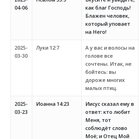
04-06
как благ Господь!
Блажен человек,
который уповает
на Него!
2025-
Луки 12:7
А у вас и волосы на
03-30
голове все
сочтены. Итак, не
бойтесь: вы
дороже многих
малых птиц.
2025-
Иоанна 14:23
Иисус сказал ему в
03-23
ответ: кто любит
Меня, тот
соблюдёт слово
Моё; и Отец Мой