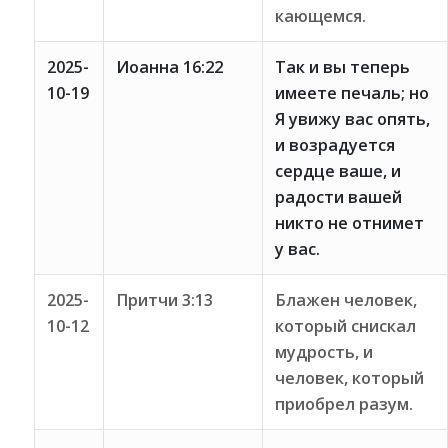
кающемся.
2025-
Иоанна 16:22
Так и вы теперь
10-19
имеете печаль; но
Я увижу вас опять,
и возрадуется
сердце ваше, и
радости вашей
никто не отнимет
у вас.
2025-
Притчи 3:13
Блажен человек,
10-12
который снискал
мудрость, и
человек, который
приобрел разум.