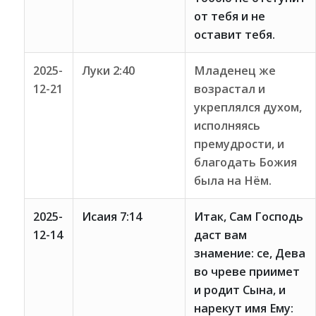
от тебя и не
оставит тебя.
2025-
Луки 2:40
Младенец же
12-21
возрастал и
укреплялся духом,
исполняясь
премудрости, и
благодать Божия
была на Нём.
2025-
Исаия 7:14
Итак, Сам Господь
12-14
даст вам
знамение: се, Дева
во чреве приимет
и родит Сына, и
нарекут имя Ему: