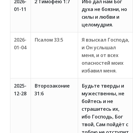
2026-
2 Тимофею 1:7
Ибо дал нам Бог
01-11
духа не боязни, но
силы и любви и
целомудрия.
2026-
Псалом 33:5
Я взыскал Господа,
01-04
и Он услышал
меня, и от всех
опасностей моих
избавил меня.
2025-
Второзаконие
Будьте тверды и
12-28
31:6
мужественны, не
бойтесь и не
страшитесь их,
ибо Господь, Бог
твой, Сам пойдёт с
тобою не отступит