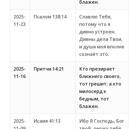
блажен.
2025-
Псалом 138:14
Славлю Тебя,
11-23
потому что я
дивно устроен.
Дивны дела Твои,
и душа моя вполне
сознаёт это.
2025-
Притчи 14:21
Кто презирает
11-16
ближнего своего,
тот грешит; а кто
милосерд к
бедным, тот
блажен.
2025-
Исаия 41:13
Ибо Я Господь, Бог
11-09
твой; держу тебя