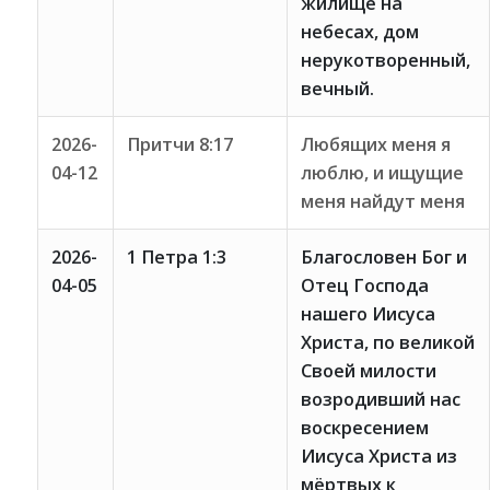
жилище на
небесах, дом
нерукотворенный,
вечный.
2026-
Притчи 8:17
Любящих меня я
04-12
люблю, и ищущие
меня найдут меня
2026-
1 Петра 1:3
Благословен Бог и
04-05
Отец Господа
нашего Иисуса
Христа, по великой
Своей милости
возродивший нас
воскресением
Иисуса Христа из
мёртвых к