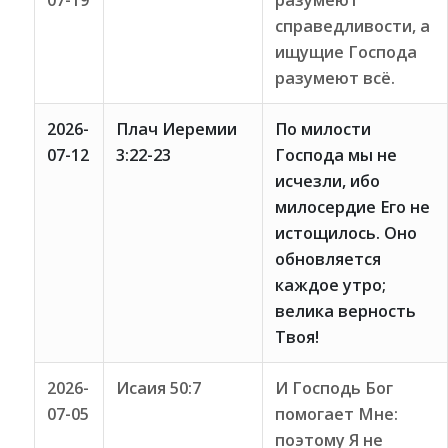
07-19
разумеют
справедливости, а
ищущие Господа
разумеют всё.
2026-
Плач Иеремии
По милости
07-12
3:22-23
Господа мы не
исчезли, ибо
милосердие Его не
истощилось. Оно
обновляется
каждое утро;
велика верность
Твоя!
2026-
Исаия 50:7
И Господь Бог
07-05
помогает Мне:
поэтому Я не