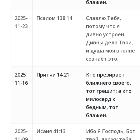
блажен.
2025-
Псалом 138:14
Славлю Тебя,
11-23
потому что я
дивно устроен.
Дивны дела Твои,
и душа моя вполне
сознаёт это.
2025-
Притчи 14:21
Кто презирает
11-16
ближнего своего,
тот грешит; а кто
милосерд к
бедным, тот
блажен.
2025-
Исаия 41:13
Ибо Я Господь, Бог
11-09
твой; держу тебя