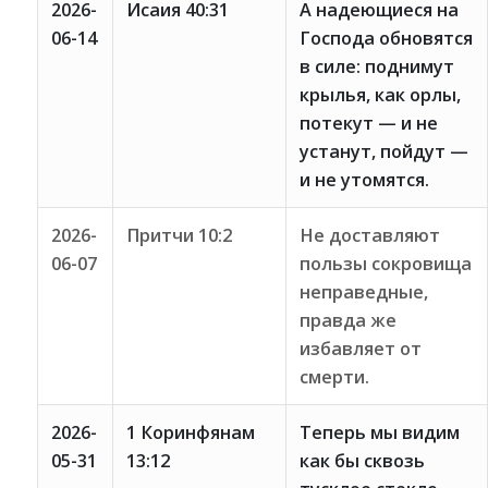
2026-
Исаия 40:31
А надеющиеся на
06-14
Господа обновятся
в силе: поднимут
крылья, как орлы,
потекут — и не
устанут, пойдут —
и не утомятся.
2026-
Притчи 10:2
Не доставляют
06-07
пользы сокровища
неправедные,
правда же
избавляет от
смерти.
2026-
1 Коринфянам
Теперь мы видим
05-31
13:12
как бы сквозь