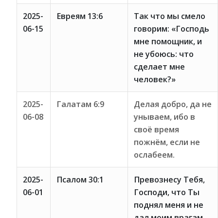
2025-
Евреям 13:6
Так что мы смело
06-15
говорим: «Господь
мне помощник, и
не убоюсь: что
сделает мне
человек?»
2025-
Галатам 6:9
Делая добро, да не
06-08
унываем, ибо в
своё время
пожнём, если не
ослабеем.
2025-
Псалом 30:1
Превознесу Тебя,
06-01
Господи, что Ты
поднял меня и не
дал моим врагам