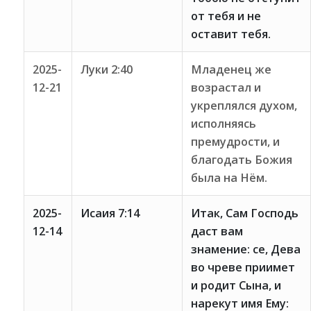
от тебя и не
оставит тебя.
2025-
Луки 2:40
Младенец же
12-21
возрастал и
укреплялся духом,
исполняясь
премудрости, и
благодать Божия
была на Нём.
2025-
Исаия 7:14
Итак, Сам Господь
12-14
даст вам
знамение: се, Дева
во чреве приимет
и родит Сына, и
нарекут имя Ему: