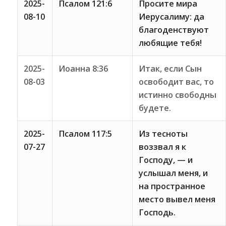
2025-
Псалом 121:6
Просите мира
08-10
Иерусалиму: да
благоденствуют
любящие тебя!
2025-
Иоанна 8:36
Итак, если Сын
08-03
освободит вас, то
истинно свободны
будете.
2025-
Псалом 117:5
Из тесноты
07-27
воззвал я к
Господу, — и
услышал меня, и
на пространное
место вывел меня
Господь.