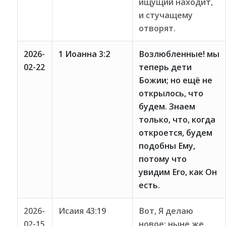
ищущий находит,
и стучащему
отворят.
2026-
1 Иоанна 3:2
Возлюбленные! мы
02-22
теперь дети
Божии; но ещё не
открылось, что
будем. Знаем
только, что, когда
откроется, будем
подобны Ему,
потому что
увидим Его, как Он
есть.
2026-
Исаия 43:19
Вот, Я делаю
02-15
новое; ныне же