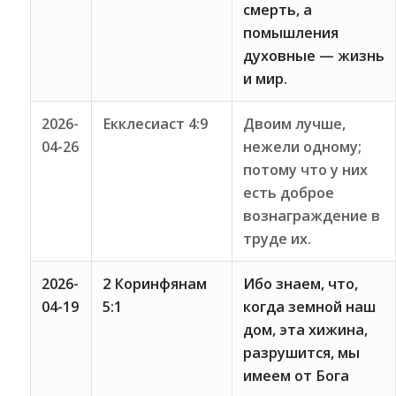
смерть, а
помышления
духовные — жизнь
и мир.
2026-
Екклесиаст 4:9
Двоим лучше,
04-26
нежели одному;
потому что у них
есть доброе
вознаграждение в
труде их.
2026-
2 Коринфянам
Ибо знаем, что,
04-19
5:1
когда земной наш
дом, эта хижина,
разрушится, мы
имеем от Бога