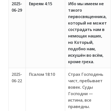
2025-
Евреям 4:15
Ибо мы имеем не
06-29
такого
первосвященника,
который не может
сострадать нам в
немощах наших,
но Который,
подобно нам,
искушён во всём,
кроме греха.
2025-
Псалом 18:10
Страх Господень
06-22
чист, пребывает
вовек. Суды
Господни —
истина, все
праведны.