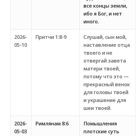
все концы земли,
ибо я Бог, и нет
иного.
2026-
Притчи 1:8-9
Слушай, сын мой,
05-10
наставление отца
твоего и не
отвергай завета
матери твоей,
потому что это —
прекрасный венок
для головы твоей
и украшение для
шеи твоей.
2026-
Римлянам 8:6
Помышления
05-03
плотские суть