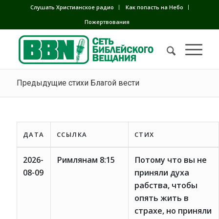
Слушать Христианское радио
Как попасть на Небо
Пожертвования
Предыдущие стихи Благой вести
ДАТА
ССЫЛКА
СТИХ
2026-
Римлянам 8:15
Потому что вы не
08-09
приняли духа
рабства, чтобы
опять жить в
страхе, но приняли