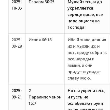
2025-
Псалом 30:25
Мужайтесь, и да
10-05
укрепляется
сердце ваше, все
надеющиеся на
Господа!
2025-
Исаия 66:18
Ибо Я знаю деяния
09-28
их и мысли их; и
вот, приду собрать
все народы и
языки, и они
придут и увидят
славу Мою.
2025-
2
Но вы укрепитесь,
09-21
Паралипоменон
и пусть не
15:7
ослабевают руки
ваши, потому что