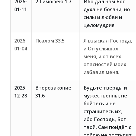
2026-
2 Тимофею 1:7
Ибо дал нам Бог
01-11
духа не боязни, но
силы и любви и
целомудрия.
2026-
Псалом 33:5
Я взыскал Господа,
01-04
и Он услышал
меня, и от всех
опасностей моих
избавил меня.
2025-
Второзаконие
Будьте тверды и
12-28
31:6
мужественны, не
бойтесь и не
страшитесь их,
ибо Господь, Бог
твой, Сам пойдёт с
тобою не отступит