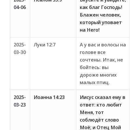
04-06
как благ Господь!
Блажен человек,
который уповает
на Него!
2025-
Луки 12:7
А у вас и волосы на
03-30
голове все
сочтены. Итак, не
бойтесь: вы
дороже многих
малых птиц.
2025-
Иоанна 14:23
Иисус сказал ему в
03-23
ответ: кто любит
Меня, тот
соблюдёт слово
Моё; и Отец Мой