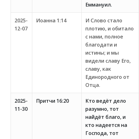
Еммануил.
2025-
Иоанна 1:14
И Слово стало
12-07
плотию, и обитало
с нами, полное
благодати и
истины; и мы
видели славу Его,
славу, как
Единородного от
Отца.
2025-
Притчи 16:20
Кто ведёт дело
11-30
разумно, тот
найдёт благо, и
кто надеется на
Господа, тот