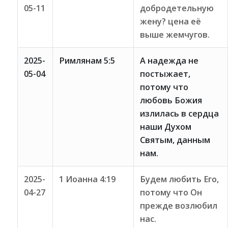
05-11
добродетельную
жену? цена её
выше жемчугов.
2025-
Римлянам 5:5
А надежда не
05-04
постыжает,
потому что
любовь Божия
излилась в сердца
наши Духом
Святым, данным
нам.
2025-
1 Иоанна 4:19
Будем любить Его,
04-27
потому что Он
прежде возлюбил
нас.