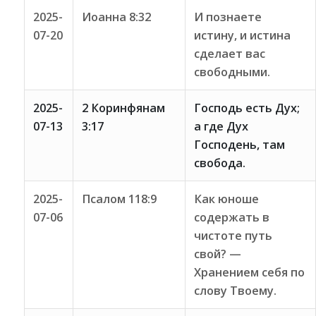
2025-
Иоанна 8:32
И познаете
07-20
истину, и истина
сделает вас
свободными.
2025-
2 Коринфянам
Господь есть Дух;
07-13
3:17
а где Дух
Господень, там
свобода.
2025-
Псалом 118:9
Как юноше
07-06
содержать в
чистоте путь
свой? —
Хранением себя по
слову Твоему.