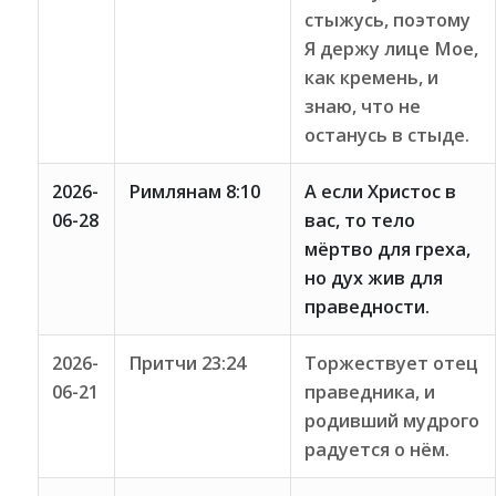
стыжусь, поэтому
Я держу лице Мое,
как кремень, и
знаю, что не
останусь в стыде.
2026-
Римлянам 8:10
А если Христос в
06-28
вас, то тело
мёртво для греха,
но дух жив для
праведности.
2026-
Притчи 23:24
Торжествует отец
06-21
праведника, и
родивший мудрого
радуется о нём.