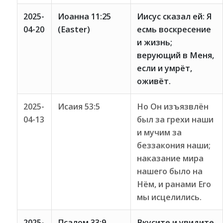
2025-
Иоанна 11:25
Иисус сказал ей: Я
04-20
(Easter)
есмь воскресение
и жизнь;
верующий в Меня,
если и умрёт,
оживёт.
2025-
Исаия 53:5
Но Он изъязвлён
04-13
был за грехи наши
и мучим за
беззакония наши;
наказание мира
нашего было на
Нём, и ранами Его
мы исцелились.
2025-
Псалом 33:9
Вкусите и увидите,