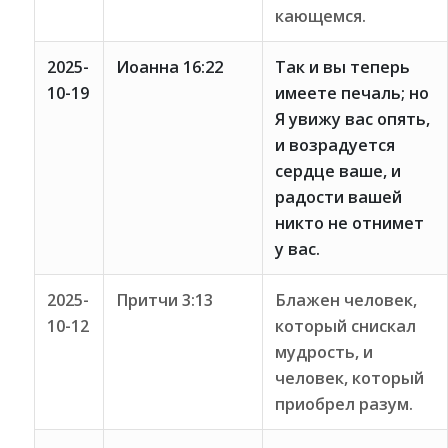
кающемся.
2025-
Иоанна 16:22
Так и вы теперь
10-19
имеете печаль; но
Я увижу вас опять,
и возрадуется
сердце ваше, и
радости вашей
никто не отнимет
у вас.
2025-
Притчи 3:13
Блажен человек,
10-12
который снискал
мудрость, и
человек, который
приобрел разум.