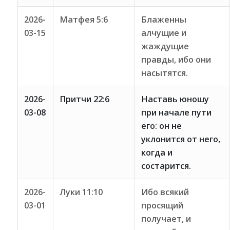
2026-
Матфея 5:6
Блаженны
03-15
алчущие и
жаждущие
правды, ибо они
насытятся.
2026-
Притчи 22:6
Наставь юношу
03-08
при начале пути
его: он не
уклонится от него,
когда и
состарится.
2026-
Луки 11:10
Ибо всякий
03-01
просящий
получает, и