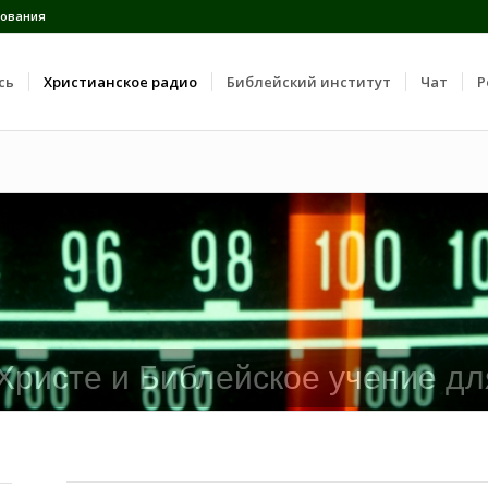
ования
сь
Христианское радио
Библейский институт
Чат
Р
 Христе и Библейское учение дл