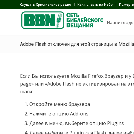
Слушать Христианское радио
Как попасть на Небо
Пожертв
Начните зде
Adobe Flash отключен для этой страницы в Mozilla 
Если Вы используете Mozilla Firefox браузер и у 
page» или «Adobe Flash не активизирован на 
шаги:
Откройте меню браузера
Нажмите опцию Add-ons
Далее в меню, выберите опцию Plugins
Далее выберите Plugin для Flash, далее вы