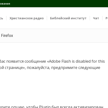
ования
сь
Христианское радио
Библейский институт
Чат
Р
Firefox
Вас появится сообщение «Adobe Flash is disabled for this
этой странице», пожалуйста, предпримите следующие
берите опцию, чтобы Plugin был всегда активизирован.