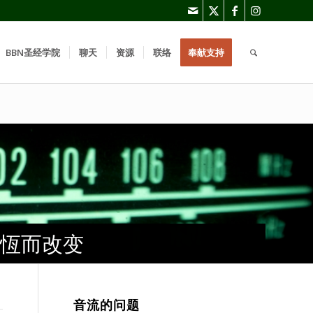
BBN圣经学院
聊天
资源
联络
奉献支持
恆而改变
恆而改变
恆而改变
音流的问题