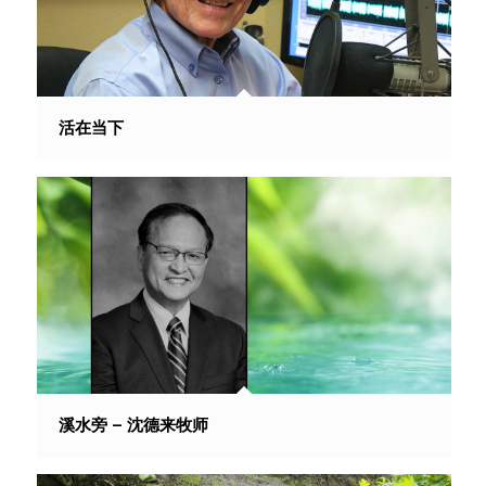
活在当下
溪水旁 – 沈德来牧师