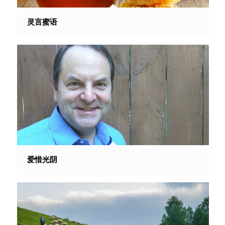
灵言蜜语
爱惜光阴