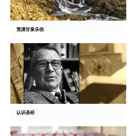
荒漠甘泉乐侶
认识圣经