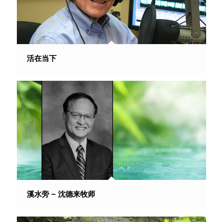
活在当下
溪水旁 – 沈德来牧师