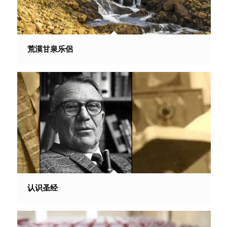
荒漠甘泉乐侶
认识圣经