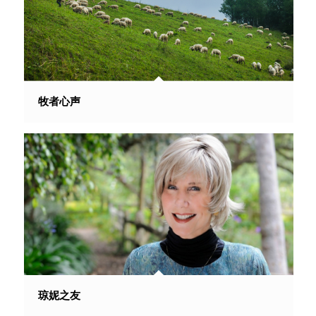
牧者心声
琼妮之友