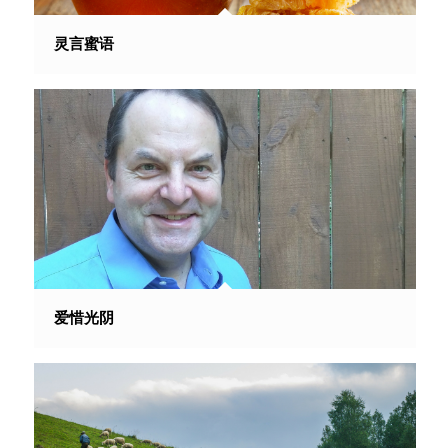
灵言蜜语
爱惜光阴