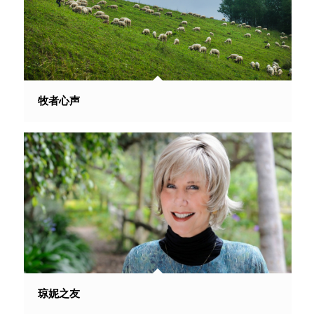
牧者心声
琼妮之友