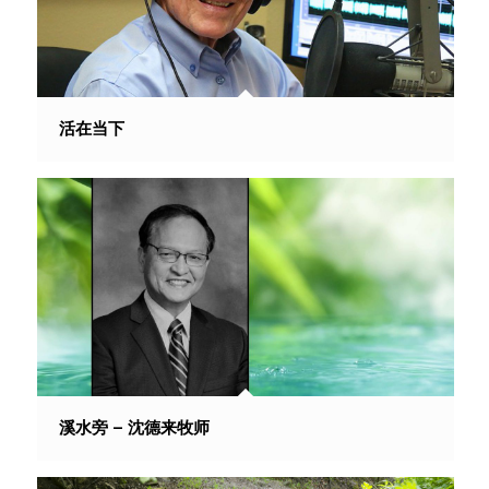
活在当下
溪水旁 – 沈德来牧师