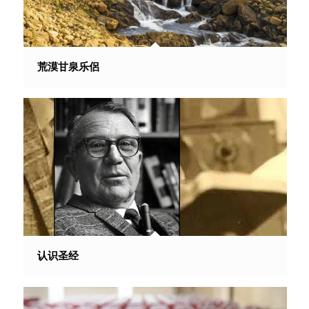
荒漠甘泉乐侶
认识圣经