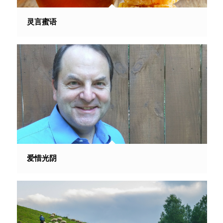
灵言蜜语
爱惜光阴