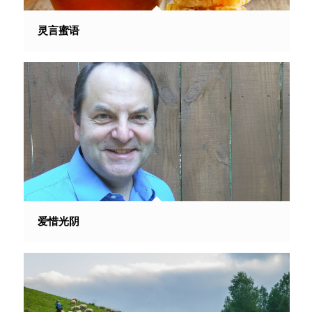
灵言蜜语
爱惜光阴