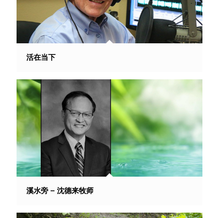
活在当下
溪水旁 – 沈德来牧师