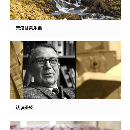
荒漠甘泉乐侶
认识圣经