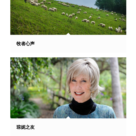
牧者心声
琼妮之友