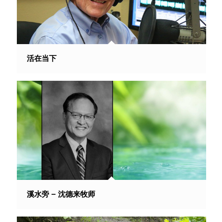
活在当下
溪水旁 – 沈德来牧师