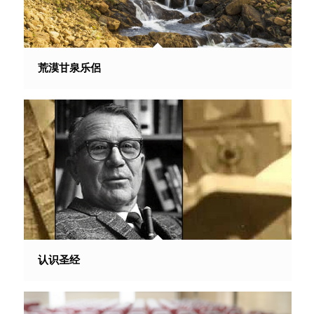
荒漠甘泉乐侶
认识圣经