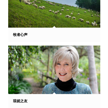
牧者心声
琼妮之友