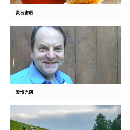
灵言蜜语
爱惜光阴