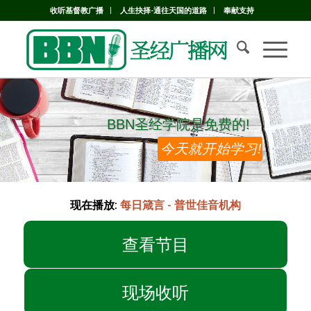
收听基督教广播
人生抉择-通往天国的道路
奉献支持
BBN圣经学院是免费的!
BBN圣经学院是免费的!
今天就开始学习!
现在播放:
每日箴言 - 普世佳音机构
查看节目
现场收听