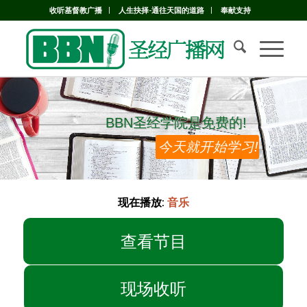
收听基督教广播
人生抉择-通往天国的道路
奉献支持
BBN圣经学院是免费的!
BBN圣经学院是免费的!
今天就开始学习!
现在播放:
音乐
查看节目
现场收听