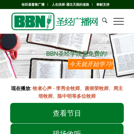
收听基督教广播
人生抉择-通往天国的道路
奉献支持
BBN圣经学院是免费的!
BBN圣经学院是免费的!
今天就开始学习!
现在播放:
牧者心声 - 李秀全牧师、唐崇荣牧师、周主
培牧师、陈中明等多位牧师
查看节目
现场收听