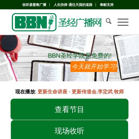
收听基督教广播
人生抉择-通往天国的道路
奉献支持
BBN圣经学院是免费的!
BBN圣经学院是免费的!
今天就开始学习!
现在播放:
更新生命讲座 - 更新传道会,李定武 牧师
查看节目
现场收听