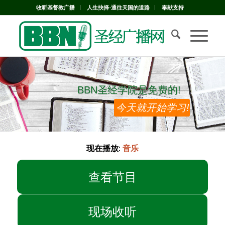
收听基督教广播
人生抉择-通往天国的道路
奉献支持
BBN圣经学院是免费的!
BBN圣经学院是免费的!
今天就开始学习!
现在播放:
音乐
查看节目
现场收听