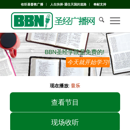
收听基督教广播
人生抉择-通往天国的道路
奉献支持
BBN圣经学院是免费的!
BBN圣经学院是免费的!
今天就开始学习!
现在播放:
音乐
查看节目
现场收听