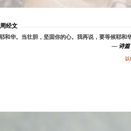
本周经文
耶和华。当壮胆，坚固你的心。我再说，要等候耶和
— 诗篇 
以