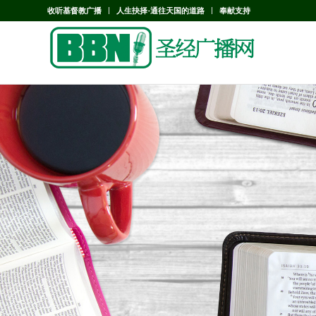
收听基督教广播
人生抉择-通往天国的道路
奉献支持