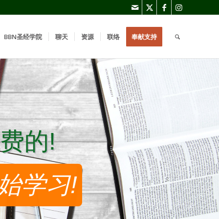
BBN圣经学院
聊天
资源
联络
奉献支持
费的!
费的!
始学习!