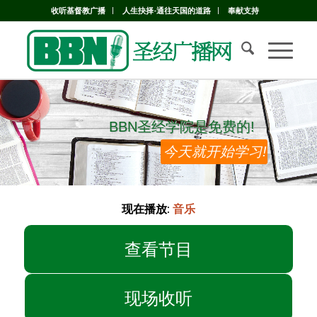
收听基督教广播
人生抉择-通往天国的道路
奉献支持
BBN圣经学院是免费的!
BBN圣经学院是免费的!
今天就开始学习!
现在播放:
音乐
查看节目
现场收听