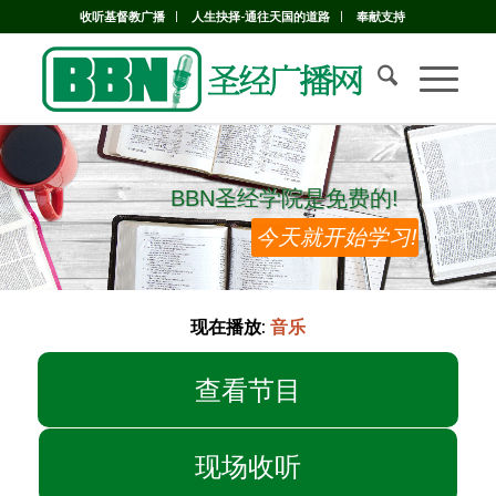
收听基督教广播
人生抉择-通往天国的道路
奉献支持
BBN圣经学院是免费的!
BBN圣经学院是免费的!
今天就开始学习!
现在播放:
音乐
查看节目
现场收听