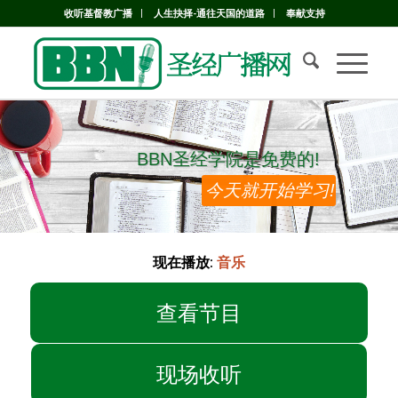
收听基督教广播
人生抉择-通往天国的道路
奉献支持
BBN圣经学院是免费的!
BBN圣经学院是免费的!
今天就开始学习!
现在播放:
音乐
查看节目
现场收听