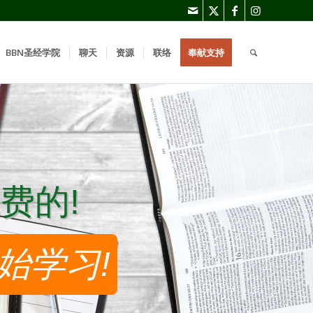
BBN圣经学院
聊天
资源
联络
奉献支持
费的!
费的!
始学习!