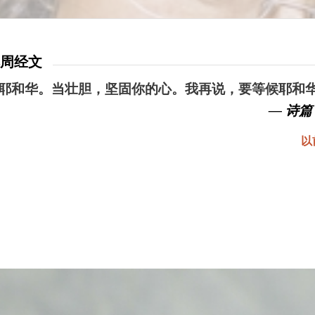
本周经文
耶和华。当壮胆，坚固你的心。我再说，要等候耶和
— 诗篇 
以