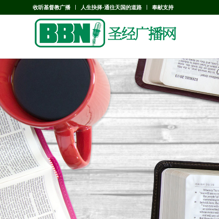
收听基督教广播
人生抉择-通往天国的道路
奉献支持