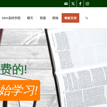
BBN圣经学院
聊天
资源
联络
奉献支持
费的!
费的!
始学习!