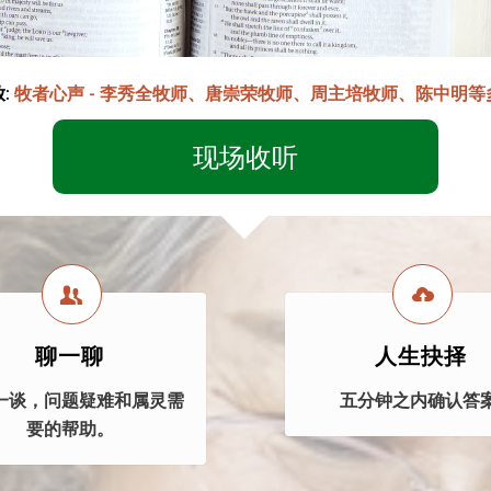
:
牧者心声 - 李秀全牧师、唐崇荣牧师、周主培牧师、陈中明等
现场收听
聊一聊
人生抉择
一谈，问题疑难和属灵需
五分钟之内确认答案
要的帮助。