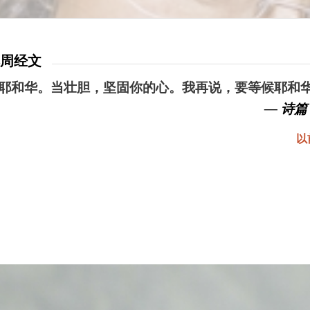
本周经文
耶和华。当壮胆，坚固你的心。我再说，要等候耶和
— 诗篇 
以