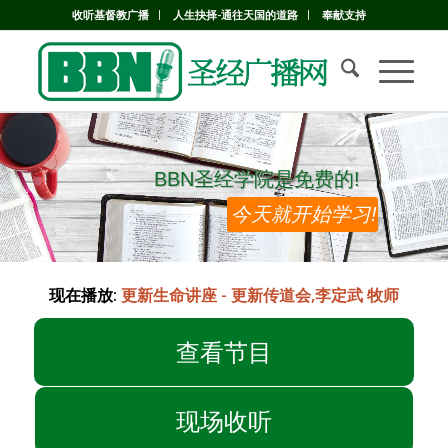
收听基督教广播
人生抉择-通往天国的道路
奉献支持
BBN圣经学院是免费的!
BBN圣经学院是免费的!
今天就开始学习!
现在播放:
更新生命讲座 - 更新传道会,李定武 牧师
查看节目
现场收听