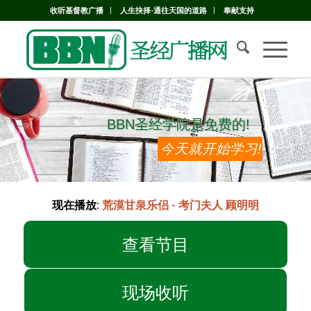
收听基督教广播
人生抉择-通往天国的道路
奉献支持
BBN圣经学院是免费的!
BBN圣经学院是免费的!
今天就开始学习!
现在播放:
荒漠甘泉乐侣 - 考门夫人 顾明明
查看节目
现场收听