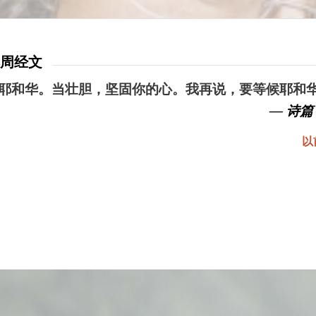
本周经文
耶和华。当壮胆，坚固你的心。我再说，要等候耶和
— 诗篇 
以