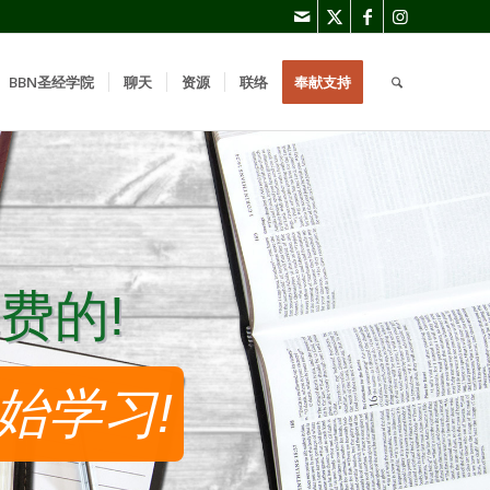
BBN圣经学院
聊天
资源
联络
奉献支持
费的!
费的!
始学习!