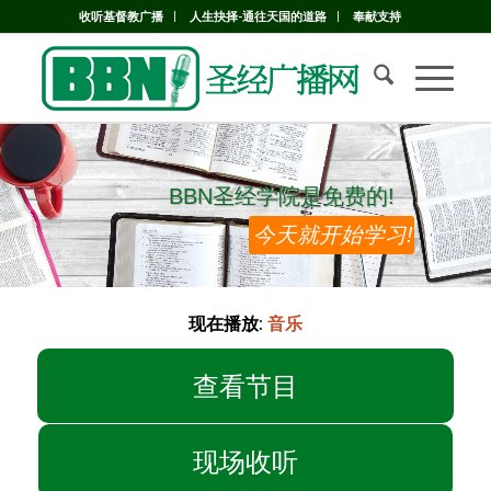
收听基督教广播
人生抉择-通往天国的道路
奉献支持
BBN圣经学院是免费的!
BBN圣经学院是免费的!
今天就开始学习!
现在播放:
音乐
查看节目
现场收听