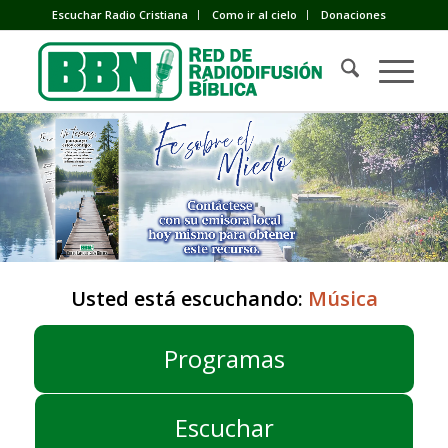
Escuchar Radio Cristiana
Como ir al cielo
Donaciones
Usted está escuchando:
Música
Programas
Escuchar