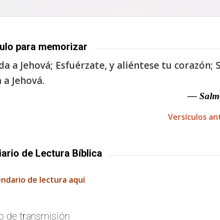
ulo para memorizar
a a Jehová; Esfuérzate, y aliéntese tu corazón; S
 a Jehová.
— Salm
Versículos an
iario de Lectura Bíblica
endario de lectura aquí
o de transmisión