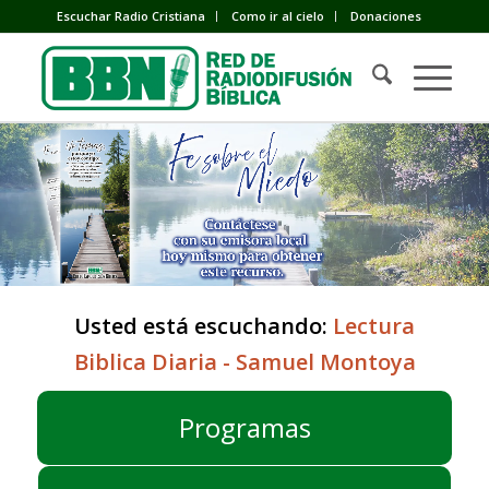
Escuchar Radio Cristiana
Como ir al cielo
Donaciones
Usted está escuchando:
Lectura
Biblica Diaria - Samuel Montoya
Programas