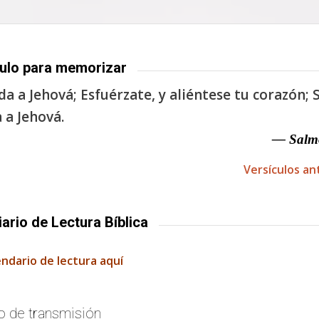
ulo para memorizar
a a Jehová; Esfuérzate, y aliéntese tu corazón; S
 a Jehová.
— Salm
Versículos an
iario de Lectura Bíblica
endario de lectura aquí
o de transmisión