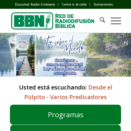
Escuchar Radio Cristiana
Como ir al cielo
Donaciones
Usted está escuchando:
Desde el
Púlpito - Varios Predicadores
Programas