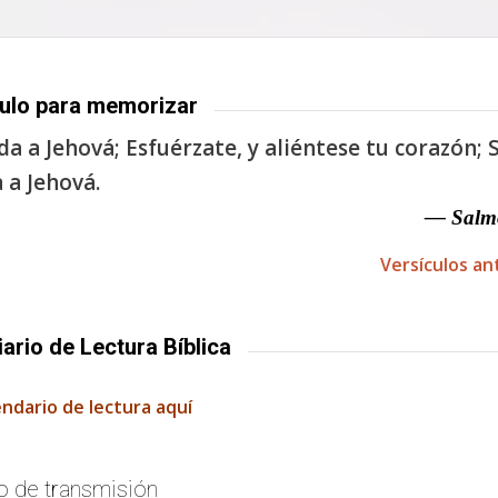
ulo para memorizar
a a Jehová; Esfuérzate, y aliéntese tu corazón; S
 a Jehová.
— Salm
Versículos an
iario de Lectura Bíblica
endario de lectura aquí
o de transmisión