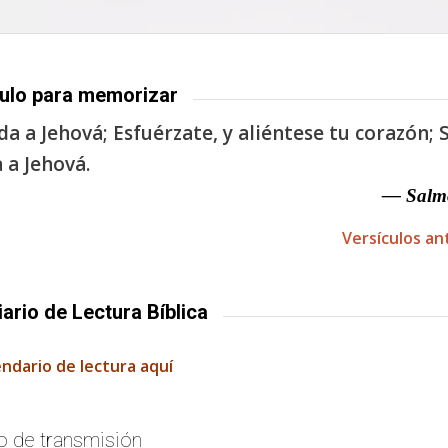
ulo para memorizar
a a Jehová; Esfuérzate, y aliéntese tu corazón; S
 a Jehová.
— Salm
Versículos an
iario de Lectura Bíblica
endario de lectura aquí
o de transmisión