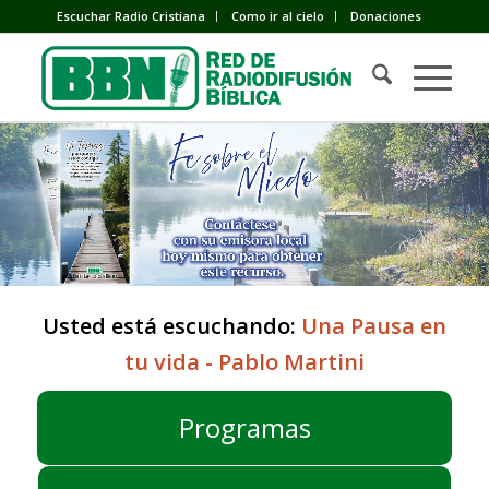
Escuchar Radio Cristiana
Como ir al cielo
Donaciones
Usted está escuchando:
Una Pausa en
tu vida - Pablo Martini
Programas