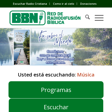
Escuchar Radio Cristiana
Como ir al cielo
Donaciones
Usted está escuchando:
Música
Programas
Escuchar