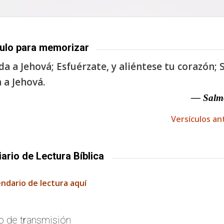
ulo para memorizar
a a Jehová; Esfuérzate, y aliéntese tu corazón; S
 a Jehová.
— Salm
Versículos an
iario de Lectura Bíblica
endario de lectura aquí
o de transmisión