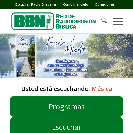
Escuchar Radio Cristiana
Como ir al cielo
Donaciones
Usted está escuchando:
Música
Programas
Escuchar